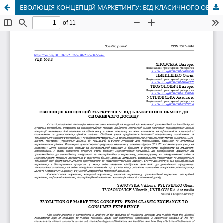
ЕВОЛЮЦІЯ КОНЦЕПЦІЙ МАРКЕТИНГУ: ВІД КЛАСИЧНОГО ОБМІНУ ДО СПОЖИВЧОГО ДОСВІДУ