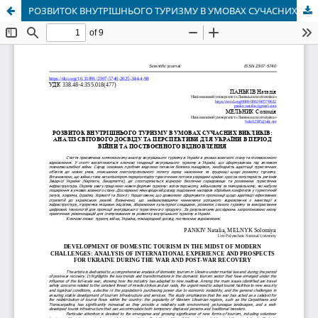
РОЗВИТОК ВНУТРІШНЬОГО ТУРИЗМУ В УМОВАХ СУЧАСНИХ ВИКЛИКІВ: АНАЛІЗ СВІТОВОГО ДОСВІДУ ТА ПЕРСПЕКТИВИ ДЛЯ УКРАЇНИ В ПЕРІОД ВІЙНИ ТА ПОСТВОЄННОГО ВІДНОВЛЕННЯ