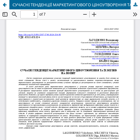
СУЧАСНІ ТЕНДЕНЦІЇ МАРКЕТИНГОВОГО ЦІНОУТВОРЕННЯ ТА ЇХ ВПЛИВ НА ПОПИТ