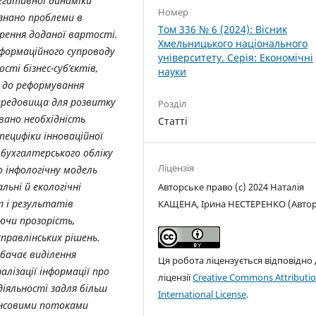
егативної динаміки
Номер
изнано проблеми в
Том 336 № 6 (2024): Вісник
орення доданої вартості.
Хмельницького національного
нформаційного супроводу
університету. Серія: Економічні
сті бізнес-суб’єктів,
науки
у до реформування
середовища для розвитку
Розділ
вано необхідність
Статті
пецифіки інноваційної
 бухгалтерського обліку
Ліцензія
о інфологічну модель
льні й екологічні
Авторське право (c) 2024 Наталія
т і результатів
КАЩЕНА, Ірина НЕСТЕРЕНКО (Автор
уючи прозорість,
правлінських рішень.
бачає виділення
Ця робота ліцензується відповідно
алізації інформації про
ліцензії
Creative Commons Attributio
іяльності задля більш
International License
.
ансовими потоками