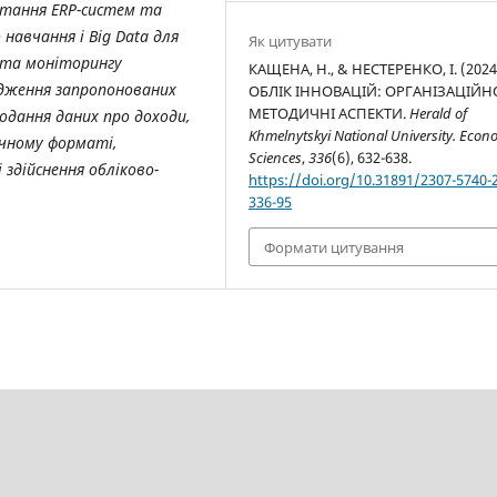
стання ERP-систем та
авчання і Big Data для
Як цитувати
 та моніторингу
КАЩЕНА, Н., & НЕСТЕРЕНКО, І. (2024
адження запропонованих
ОБЛІК ІННОВАЦІЙ: ОРГАНІЗАЦІЙН
МЕТОДИЧНІ АСПЕКТИ.
Herald of
одання даних про доходи,
Khmelnytskyi National University. Econ
учному форматі,
Sciences
,
336
(6), 632-638.
і здійснення обліково-
https://doi.org/10.31891/2307-5740-
336-95
Формати цитування