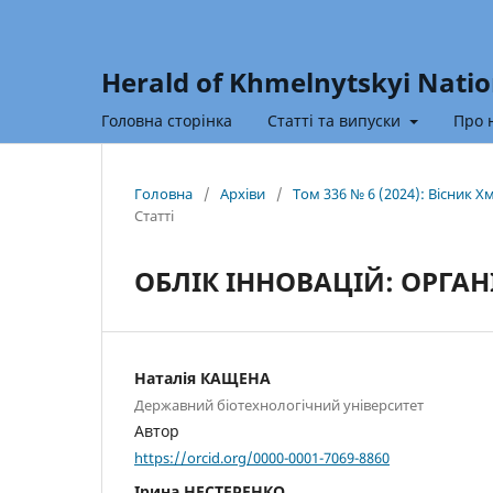
Herald of Khmelnytskyi Natio
Головна сторінка
Статті та випуски
Про 
Головна
/
Архіви
/
Том 336 № 6 (2024): Вісник 
Статті
ОБЛІК ІННОВАЦІЙ: ОРГА
Наталія КАЩЕНА
Державний біотехнологічний університет
Автор
https://orcid.org/0000-0001-7069-8860
Ірина НЕСТЕРЕНКО