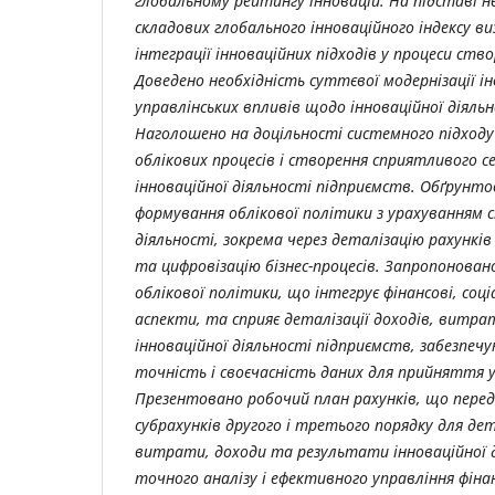
глобальному рейтингу інновацій. На підставі н
складових глобального інноваційного індексу в
інтеграції інноваційних підходів у процеси ств
Доведено необхідність суттєвої модернізації і
управлінських впливів щодо інноваційної діяльно
Наголошено на доцільності системного підход
облікових процесів і створення сприятливого 
інноваційної діяльності підприємств. Обґрунто
формування облікової політики з урахуванням с
діяльності, зокрема через деталізацію рахунків
та цифровізацію бізнес-процесів. Запропонован
облікової політики, що інтегрує фінансові, соціа
аспекти, та сприяє деталізації доходів, витра
інноваційної діяльності підприємств, забезпеч
точність і своєчасність даних для прийняття у
Презентовано робочий план рахунків, що перед
субрахунків другого і третього порядку для дет
витрати, доходи та результати інноваційної д
точного аналізу і ефективного управління фін