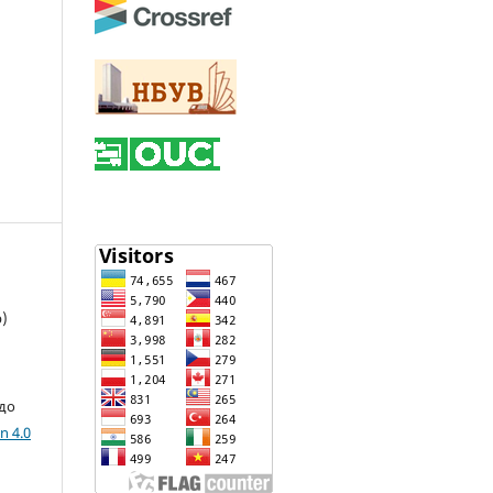
)
 до
n 4.0