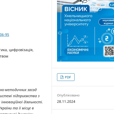
336-95
ітика, цифровізація,
ством
PDF
но-методичних засад
Опубліковано
 системі підприємства з
28.11.2024
інноваційної діяльності.
раїни та її місце в