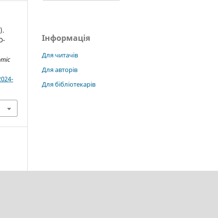
).
Інформація
О-
Для читачів
omic
Для авторів
2024-
Для бібліотекарів