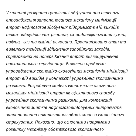
У статті розкрито сутність і обґрунтовано переваги
впровадження запропонованого механізму мінімізації
втрат нафтогазовидобувних підприємств від викидів
таких забруднюючих речовин, як водонафтогазова суміш,
нафта,, газ та хімічні речовини. Проаналізовано стан та
виявлено тенденції здійснення запобіжних заходів,
спрямованих на попередження втрат від забруднення
навколишнього середовища. Виявлено проблеми
упровадження економіко-екологічних механізмів мінімізації
втрат від викидів у контексті управління екологічними
ризиками. Розроблено модель економіко-екологічного
механізму мінімізації втрат як ефективного способу
управління екологічними ризиками. Для компенсації
екологічних збитків нафтогазовидобувних підприємств
запропоновано використання обов'язкового екологічного
страхування. Показано, що основними напрямами
розвитку механізму обов'язкового екологічного