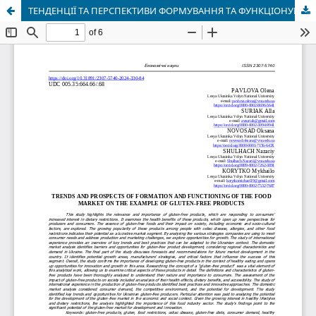
ТЕНДЕНЦІЇ ТА ПЕРСПЕКТИВИ ФОРМУВАННЯ ТА ФУНКЦІОНУВАННЯ РИНКУ ХАРЧОВОЇ ПРОДУКЦІЇ НА ПРИКЛАДІ БЕЗГЛЮТЕНОВИХ ПРОДУКТІВ